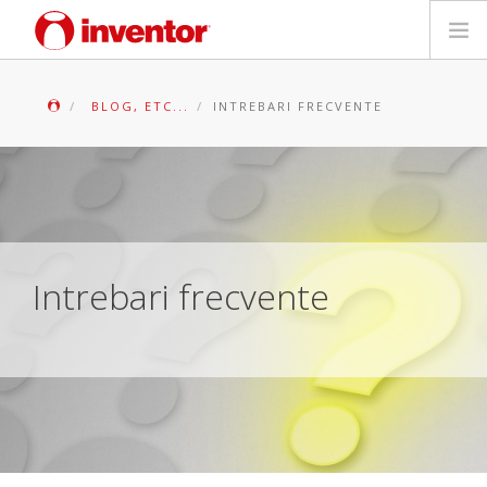
PRODUSE
BLOG, ETC...
INTREBARI FRECVENTE
Biblioteca media
Blog
Store locator
Intrebari frecvente
Contact
Cauta
Romanian