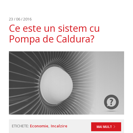
23 / 06 / 2016
Ce este un sistem cu
Pompa de Caldura?
ETICHETE:
Economie
Incalzire
MAI MULT