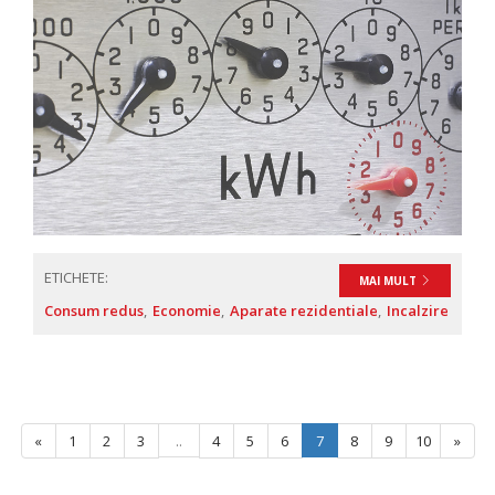
ETICHETE:
MAI MULT
Consum redus
Economie
Aparate rezidentiale
Incalzire
«
1
2
3
..
4
5
6
7
8
9
10
»