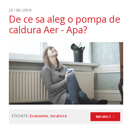
23 / 06 / 2016
De ce sa aleg o pompa de
caldura Aer - Apa?
ETICHETE:
Economie
Incalzire
MAI MULT