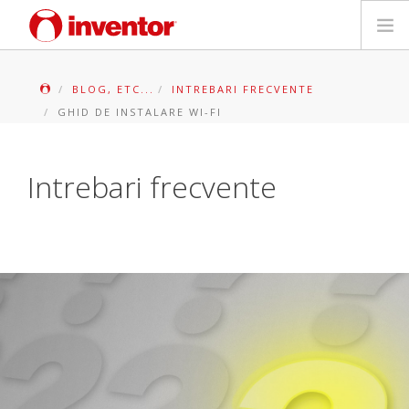
PRODUSE
BLOG, ETC...
INTREBARI FRECVENTE
GHID DE INSTALARE WI-FI
Biblioteca media
Blog
Intrebari frecvente
Store locator
Contact
Cauta
Romanian