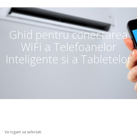
Ghid pentru conectarea
WiFi a Telefoanelor
Inteligente si a Tabletelor
Va rugam sa selectati