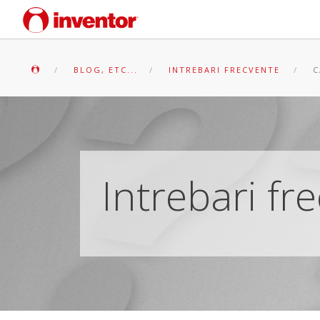
BLOG, ETC...
INTREBARI FRECVENTE
C
Intrebari fr