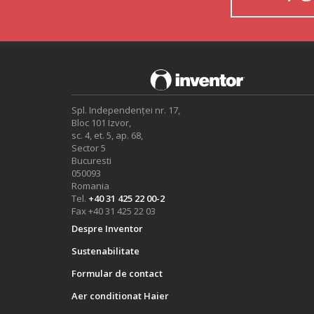
Spl. Independenței nr. 17,
Bloc 101 Izvor,
sc. 4, et. 5, ap. 68,
Sector 5
Bucuresti
050093
Romania
Tel.
+40 31 425 22 00-2
Fax +40 31 425 22 03
Despre Inventor
Sustenabilitate
Formular de contact
Aer conditionat Haier