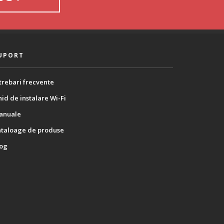
UPORT
trebari frecvente
id de instalare Wi-Fi
anuale
ataloage de produse
log