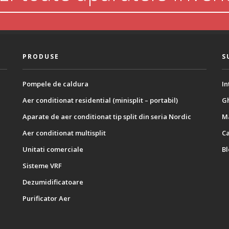
PRODUSE
S
Pompele de caldura
In
Aer conditionat residential (minisplit – portabil)
Gh
Aparate de aer conditionat tip split din seria Nordic
M
Aer conditionat multisplit
C
Unitati comerciale
B
Sisteme VRF
Dezumidificatoare
Purificator Aer