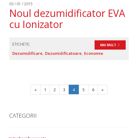
03 / 01 / 2015
Noul dezumidificator EVA
cu Ionizator
ETICHETE:
MAI MULT
Dezumidificare
Dezumidificatoare
Economie
«
1
2
3
4
5
6
»
CATEGORII