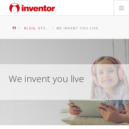
PRODUSE
BLOG, ETC...
WE INVENT YOU LIVE
Biblioteca media
Blog
Store locator
We invent you live
Contact
Cauta
Romanian