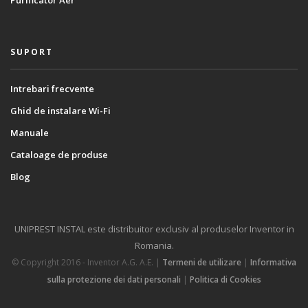
Purificator Aer
SUPORT
Intrebari frecvente
Ghid de instalare Wi-Fi
Manuale
Cataloage de produse
Blog
UNIPREST INSTAL este distribuitor exclusiv al produselor Inventor in
Romania.
© Copyright 2016 - Inventor A.G. Α.Ε. |
Termeni de utilizare
|
Informativa
sulla protezione dei dati personali
|
Politica di Cookies