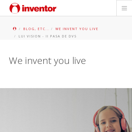
PRODUSE
BLOG, ETC...
WE INVENT YOU LIVE
LUI VISION - II PASA DE DVS
Biblioteca media
Blog
We invent you live
Store locator
Contact
Cauta
Romanian