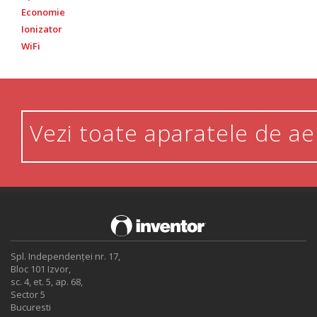
Economie
Ionizator
WiFi
Vezi toate aparatele de ae
Spl. Independenței nr. 17,
Bloc 101 Izvor,
sc. 4, et. 5, ap. 68,
Sector 5
Bucuresti