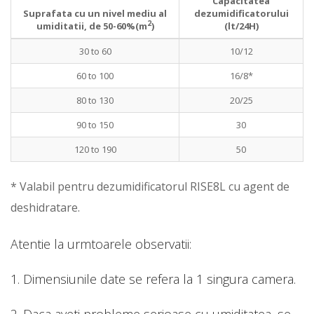
Capacitatea
Suprafata cu un nivel mediu al
dezumidificatorului
2
umiditatii, de 50-60%(m
)
(lt/24H)
30 to 60
10/12
60 to 100
16/8*
80 to 130
20/25
90 to 150
30
120 to 190
50
* Valabil pentru dezumidificatorul RISE8L cu agent de
deshidratare.
Atentie la urmtoarele observatii:
1. Dimensiunile date se refera la 1 singura camera.