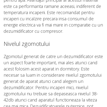
pentru apa. Avantajul principal al acestui material
este ca performanta ramane aceeasi, indiferent de
temperatura incaperii. Este recomandat pentru
incaperi cu incalzire precara insa consumul de
energie electrica va fi mai mare in comparatie cu un
dezumidificator cu compresor.
Nivelul zgomotului
Zgomotul generat de catre un dezumidificator este
un aspect foarte important, mai ales atunci cand
acest folosim acest aparat in dormitory. Este
necesar sa luam in considerare nivelul zgomotului
generat de aparat atunci cand alegem un
dezumidificator. Pentru incaperi mici, nivelul
zgomotului nu trebuie sa depaseasca nivelul 38-
42db atunci cand aparatul functioneaza la viteza
cea mai mica. Dezuidificatoarele puternice, pot