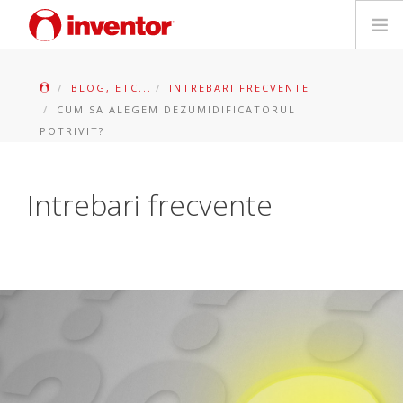
PRODUSE
BLOG, ETC...
INTREBARI FRECVENTE
CUM SA ALEGEM DEZUMIDIFICATORUL
Biblioteca media
POTRIVIT?
Blog
Intrebari frecvente
Store locator
Contact
Cauta
Romanian