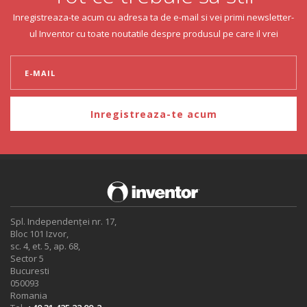
Inregistreaza-te acum cu adresa ta de e-mail si vei primi newsletter-
ul Inventor cu toate noutatile despre produsul pe care il vrei
Inregistreaza-te acum
Spl. Independenței nr. 17,
Bloc 101 Izvor,
sc. 4, et. 5, ap. 68,
Sector 5
Bucuresti
050093
Romania