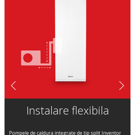
Instalare flexibila
Pompele de caldura integrate de tip split Inventor