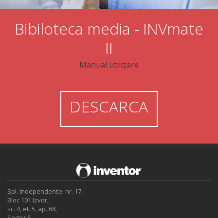
Bibiloteca media - INVmate
II
Manual utilizare
DESCARCA
Spl. Independenței nr. 17,
Bloc 101 Izvor,
sc. 4, et. 5, ap. 68,
Sector 5