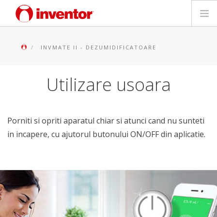
PRODUSE
INVMATE II - DEZUMIDIFICATOARE
Biblioteca media
Utilizare usoara
Blog
Store locator
Porniti si opriti aparatul chiar si atunci cand nu sunteti
in incapere, cu ajutorul butonului ON/OFF din aplicatie.
Contact
Cauta
Romanian