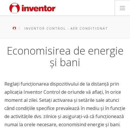
PRODUSE
INVENTOR CONTROL - AER CONDITIONAT
Biblioteca media
Economisirea de energie
Blog
și bani
Store locator
Reglați funcționarea dispozitivului de la distanță prin
Contact
aplicația Inventor Control de oriunde vă aflați, în orice
moment al zilei. Setați activarea și setările sale atunci
Cauta
când condițiile specifice prevalează în mediu și în funcție
de activitățile dvs. zilnice și asigurați-vă că funcționează
Romanian
numai la orele necesare, economisind energie și bani.