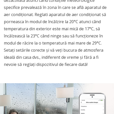
dezactivată atunci când condițiile meteorologice
specifice prevalează în zona în care se află aparatul de
aer condiționat. Reglati aparatul de aer condiționat să
porneasca în modul de încălzire la 20°C atunci când
temperatura din exterior este mai mică de 17°C, să
încălzească la 23°C când ninge sau să funcționeze în
modul de răcire la o temperatură mai mare de 29°C.
Setați setările corecte și vă veți bucura de atmosfera
ideală din casa dvs., indiferent de vreme și fără a fi
nevoie să reglați dispozitivul de fiecare dată!