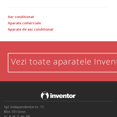
Aer conditionat
Aparate comerciale
Aparate de aer conditionat
Vezi toate aparatele Inven
Spl. Independenței nr. 17,
Bloc 101 Izvor,
sc. 4, et. 5, ap. 68,