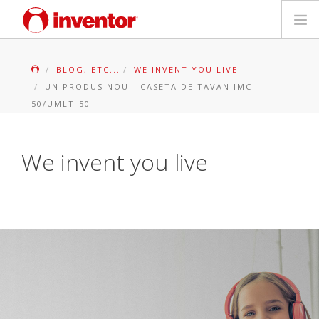
PRODUSE
BLOG, ETC...
WE INVENT YOU LIVE
UN PRODUS NOU - CASETA DE TAVAN IMCI-
Biblioteca media
50/UMLT-50
Blog
We invent you live
Store locator
Contact
Cauta
Romanian