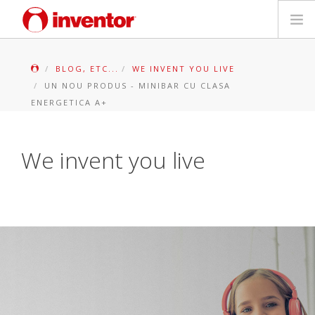
PRODUSE
BLOG, ETC...
WE INVENT YOU LIVE
UN NOU PRODUS - MINIBAR CU CLASA
Biblioteca media
ENERGETICA A+
Blog
We invent you live
Store locator
Contact
Cauta
Romanian