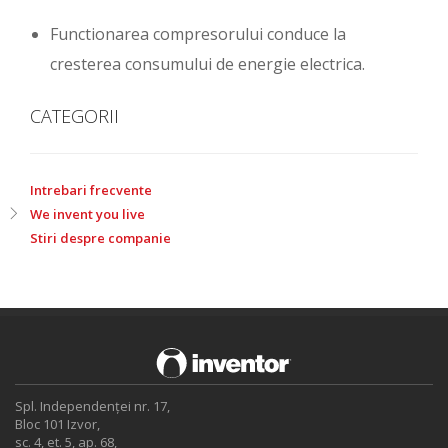
Functionarea compresorului conduce la
cresterea consumului de energie electrica.
CATEGORII
Intrebari frecvente
We invent you live
Stiri despre companie
Spl. Independenței nr. 17,
Bloc 101 Izvor,
sc. 4, et. 5, ap. 68,