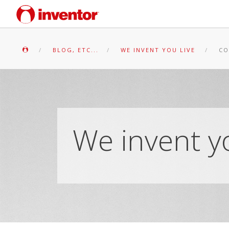
BLOG, ETC...
WE INVENT YOU LIVE
CO
We invent yo