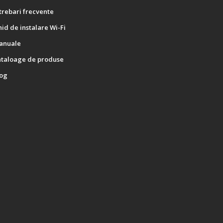
trebari frecvente
id de instalare Wi-Fi
anuale
ataloage de produse
log