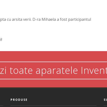
upta cu arsita verii. D-ra Mihaela a fost participantul
i!
zi toate aparatele Inven
PRODUSE
S