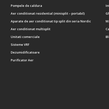
Pompele de caldura
In
Aer conditionat residential (minisplit – portabil)
Gh
Aparate de aer conditionat tip split din seria Nordic
M
Aer conditionat multisplit
C
Unitati comerciale
B
Sisteme VRF
Dezumidificatoare
Purificator Aer