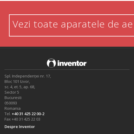
Vezi toate aparatele de ae
Spl. Independenței nr. 17,
Bloc 101 Izvor,
sc. 4, et. 5, ap. 68,
Sector 5
Bucuresti
050093
Romania
Tel.
+40 31 425 22 00-2
Fax +40 31 425 22 03
Despre Inventor