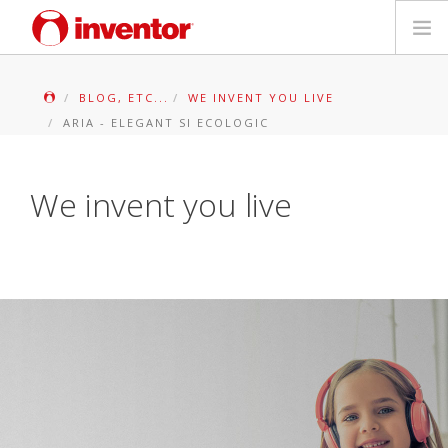
PRODUSE
BLOG, ETC...
WE INVENT YOU LIVE
ARIA - ELEGANT SI ECOLOGIC
Biblioteca media
Blog
We invent you live
Store locator
Contact
Cauta
Romanian