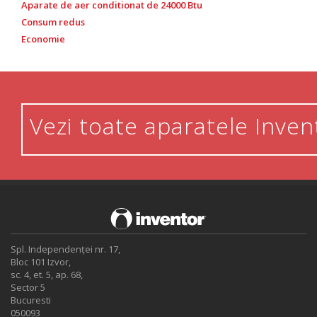
Aparate de aer conditionat de 24000 Btu
Consum redus
Economie
Vezi toate aparatele Inven
Spl. Independenței nr. 17,
Bloc 101 Izvor,
sc. 4, et. 5, ap. 68,
Sector 5
Bucuresti
050093