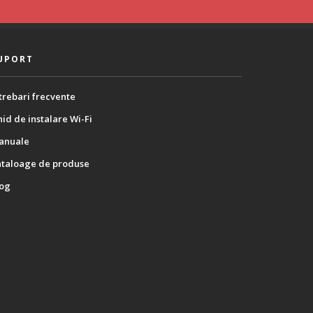
UPORT
trebari frecvente
id de instalare Wi-Fi
anuale
ataloage de produse
log