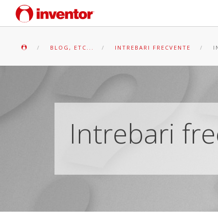
BLOG, ETC...
INTREBARI FRECVENTE
I
Intrebari fr