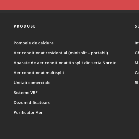
PRODUSE
S
Pompele de caldura
In
Aer conditionat residential (minisplit – portabil)
Gh
Aparate de aer conditionat tip split din seria Nordic
M
Aer conditionat multisplit
C
Unitati comerciale
B
Sisteme VRF
Dezumidificatoare
Purificator Aer