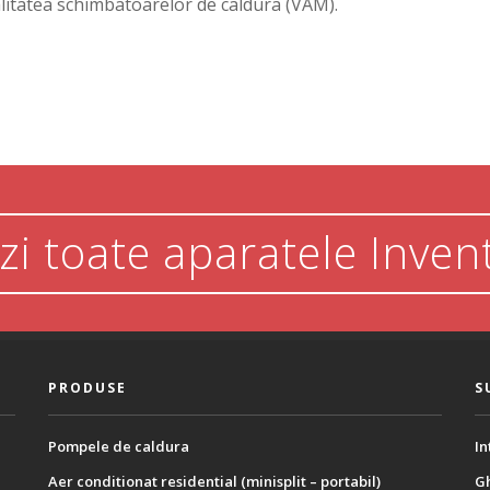
calitatea schimbatoarelor de caldura (VAM).
zi toate aparatele Inven
PRODUSE
S
Pompele de caldura
In
Aer conditionat residential (minisplit – portabil)
Gh