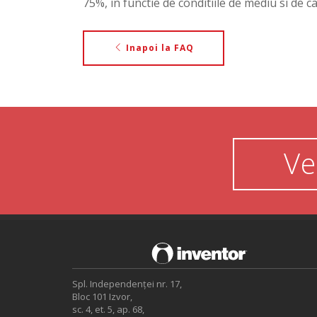
75%, in functie de conditiile de mediu si de 
Inapoi la FAQ
Ve
Spl. Independenței nr. 17,
Bloc 101 Izvor,
sc. 4, et. 5, ap. 68,