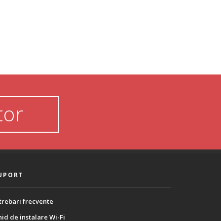
tor
UPORT
trebari frecvente
id de instalare Wi-Fi