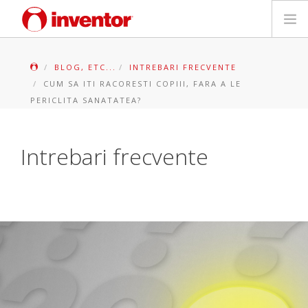
PRODUSE
BLOG, ETC...
INTREBARI FRECVENTE
CUM SA ITI RACORESTI COPIII, FARA A LE
Biblioteca media
PERICLITA SANATATEA?
Blog
Intrebari frecvente
Store locator
Contact
Cauta
Romanian