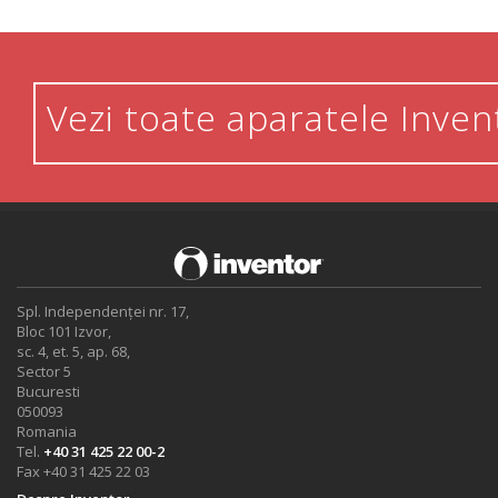
Vezi toate aparatele Inven
Spl. Independenței nr. 17,
Bloc 101 Izvor,
sc. 4, et. 5, ap. 68,
Sector 5
Bucuresti
050093
Romania
Tel.
+40 31 425 22 00-2
Fax +40 31 425 22 03